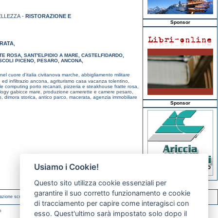
ELLEZZA -
RISTORAZIONE E
Sponsor
RATA
,
TE ROSA
,
SANT'ELPIDIO A MARE
,
CASTELFIDARDO
,
SCOLI PICENO
,
PESARO
,
ANCONA
,
 nel cuore d'italia civitanova marche,
abbigliamento militare
e ed infiltrazio ancona,
agriturismo casa vacanza tolentino,
le computing porto recanati,
pizzeria e steakhouse fratte rosa,
ology gabicce mare,
produzione camerette e camere pesaro,
o,
dimora storica, antico parco, macerata,
agenzia immobiliare
Sponsor
Usiamo i Cookie!
Questo sito utilizza cookie essenziali per
garantire il suo corretto funzionamento e cookie
azione scritta.
di tracciamento per capire come interagisci con
m
esso. Quest'ultimo sarà impostato solo dopo il