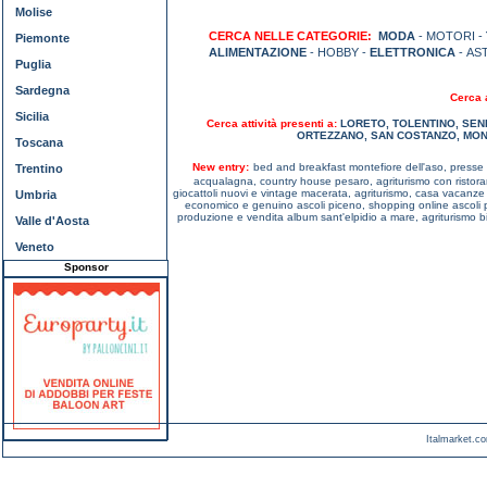
Molise
CERCA NELLE CATEGORIE:
MODA
- MOTORI -
Piemonte
ALIMENTAZIONE
- HOBBY -
ELETTRONICA
- AS
Puglia
Sardegna
Cerca a
Sicilia
Cerca attività presenti a:
LORETO
,
TOLENTINO
,
SEN
ORTEZZANO
,
SAN COSTANZO
,
MON
Toscana
New entry:
bed and breakfast montefiore dell'aso,
presse 
Trentino
acqualagna,
country house pesaro,
agriturismo con risto
giocattoli nuovi e vintage macerata,
agriturismo, casa vacanz
Umbria
economico e genuino ascoli piceno,
shopping online ascoli
produzione e vendita album sant'elpidio a mare,
agriturismo 
Valle d'Aosta
Veneto
Sponsor
Italmarket.co