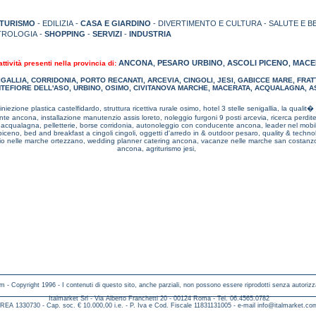
TURISMO
- EDILIZIA -
CASA E GIARDINO
- DIVERTIMENTO E CULTURA - SALUTE E B
TROLOGIA -
SHOPPING
-
SERVIZI
-
INDUSTRIA
ANCONA
PESARO URBINO
ASCOLI PICENO
MACE
ttività presenti nella provincia di:
,
,
,
IGALLIA
,
CORRIDONIA
,
PORTO RECANATI
,
ARCEVIA
,
CINGOLI
,
JESI
,
GABICCE MARE
,
FRAT
TEFIORE DELL'ASO
,
URBINO
,
OSIMO
,
CIVITANOVA MARCHE
,
MACERATA
,
ACQUALAGNA
,
A
iniezione plastica castelfidardo,
struttura ricettiva rurale osimo,
hotel 3 stelle senigallia,
la qualit�
rante ancona,
installazione manutenzio assis loreto,
noleggio furgoni 9 posti arcevia,
ricerca perdit
e acqualagna,
pelletterie, borse corridonia,
autonoleggio con conducente ancona,
leader nel mobi
 piceno,
bed and breakfast a cingoli cingoli,
oggetti d'arredo in & outdoor pesaro,
quality & techn
bio nelle marche ortezzano,
wedding planner catering ancona,
vacanze nelle marche san costanz
ancona,
agriturismo jesi,
m - Copyright 1996 - I contenuti di questo sito, anche parziali, non possono essere riprodotti senza autorizz
Italmarket Srl - Via Alberto Franchetti 20 - 00124 Roma - Tel. 06.4565.0782
REA 1330730 - Cap. soc. € 10.000,00 i.e. - P. Iva e Cod. Fiscale 11831131005 - e-mail
info@italmarket.co