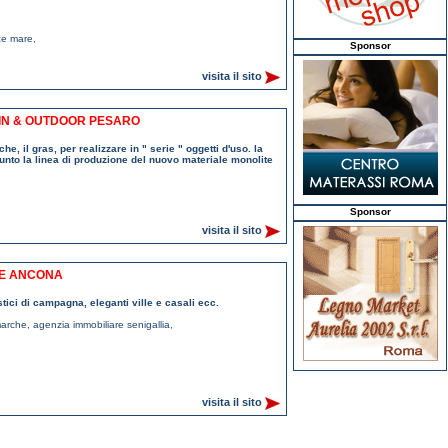
ce mare
,
Sponsor
visita il sito
 IN & OUTDOOR PESARO
he, il gras, per realizzare in " serie " oggetti d'uso. la
punto la linea di produzione del nuovo materiale monolite
Sponsor
visita il sito
RE ANCONA
stici di campagna, eleganti ville e casali ecc.
marche
,
agenzia immobiliare senigallia
,
visita il sito