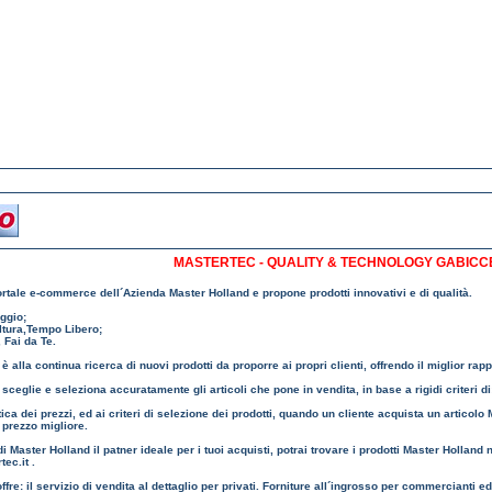
MASTERTEC - QUALITY & TECHNOLOGY GABICC
ortale e-commerce dell´Azienda Master Holland e propone prodotti innovativi e di qualità.
ggio;
ltura,Tempo Libero;
 Fai da Te.
è alla continua ricerca di nuovi prodotti da proporre ai propri clienti, offrendo il miglior rap
sceglie e seleziona accuratamente gli articoli che pone in vendita, in base a rigidi criteri di
tica dei prezzi, ed ai criteri di selezione dei prodotti, quando un cliente acquista un articolo
 prezzo migliore.
di Master Holland il patner ideale per i tuoi acquisti, potrai trovare i prodotti Master Holland
ec.it .
fre: il servizio di vendita al dettaglio per privati. Forniture all´ingrosso per commercianti ed