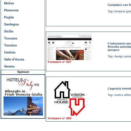
Molise
Contattaci con f
Piemonte
Tag:
tempest gab
Puglia
Sardegna
Sicilia
Toscana
il laboratorio pe
Trentino
filosofia aziend
ipergres
Umbria
Tag:
design pesa
Valle d'Aosta
Visitatore n° 307
Veneto
Sponsor
L'agenzia immobi
Tag:
rustico affi
Visitatore n° 385