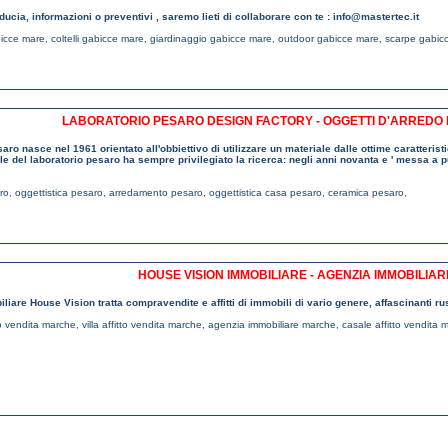
iducia, informazioni o preventivi , saremo lieti di collaborare con te : info@mastertec.it
icce mare
,
coltelli gabicce mare
,
giardinaggio gabicce mare
,
outdoor gabicce mare
,
scarpe gabic
LABORATORIO PESARO DESIGN FACTORY - OGGETTI D'ARREDO
saro nasce nel 1961 orientato all'obbiettivo di utilizzare un materiale dalle ottime caratteristic
ale del laboratorio pesaro ha sempre privilegiato la ricerca: negli anni novanta e ' messa a 
ro
,
oggettistica pesaro
,
arredamento pesaro
,
oggettistica casa pesaro
,
ceramica pesaro
,
HOUSE VISION IMMOBILIARE - AGENZIA IMMOBILIA
liare House Vision tratta compravendite e affitti di immobili di vario genere, affascinanti ru
tto vendita marche
,
villa affitto vendita marche
,
agenzia immobiliare marche
,
casale affitto vendita 