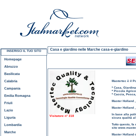
Casa e giardino nelle Marche casa-e-giardino
INSERISCI IL TUO SITO
Homepage
Abruzzo
Basilicata
Calabria
Mastertec è il P
* Casa, Giardina
Campania
* Piccola Agrico
* Caccia, Pesca,
Emilia Romagna
Master Holland , 
Friuli
Master Holland , 
Lazio
In base alla poli
Visitatore n° 318
Liguria
sicura qualità al
Tutto questo, fa 
Lombardia
sito www.mastert
Marche
Master Holland of