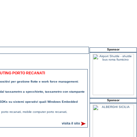
Sponsor
PUTING PORTO RECANATI
positivi per gestione flotte e work force management:
 dal tassametro a specchietto, tassametro con stampante
Sponsor
 e SDKs su sistemi operativi quali Windows Embedded
 porto recanati
,
mobile computer porto recanati
,
visita il sito