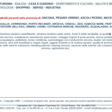
TURISMO
- EDILIZIA -
CASA E GIARDINO
- DIVERTIMENTO E CULTURA - SALUTE E B
TROLOGIA -
SHOPPING
-
SERVIZI
-
INDUSTRIA
ANCONA
PESARO URBINO
ASCOLI PICENO
MACE
ttività presenti nella provincia di:
,
,
,
IGALLIA
,
CORRIDONIA
,
PORTO RECANATI
,
ARCEVIA
,
CINGOLI
,
JESI
,
GABICCE MARE
,
FRAT
TEFIORE DELL'ASO
,
URBINO
,
OSIMO
,
CIVITANOVA MARCHE
,
MACERATA
,
ACQUALAGNA
,
A
iniezione plastica castelfidardo,
struttura ricettiva rurale osimo,
hotel 3 stelle senigallia,
la qualit�
rante ancona,
installazione manutenzio assis loreto,
noleggio furgoni 9 posti arcevia,
ricerca perdit
e acqualagna,
pelletterie, borse corridonia,
autonoleggio con conducente ancona,
leader nel mobi
 piceno,
bed and breakfast a cingoli cingoli,
oggetti d'arredo in & outdoor pesaro,
quality & techn
bio nelle marche ortezzano,
wedding planner catering ancona,
vacanze nelle marche san costanz
ancona,
agriturismo jesi,
m - Copyright 1996 - I contenuti di questo sito, anche parziali, non possono essere riprodotti senza autorizz
Italmarket Srl - Via Alberto Franchetti 20 - 00124 Roma - Tel. 06.4565.0782
REA 1330730 - Cap. soc. € 10.000,00 i.e. - P. Iva e Cod. Fiscale 11831131005 - e-mail
info@italmarket.co