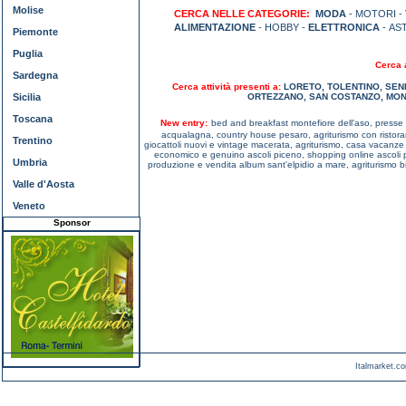
Molise
CERCA NELLE CATEGORIE:
MODA
- MOTORI -
ALIMENTAZIONE
- HOBBY -
ELETTRONICA
- AS
Piemonte
Puglia
Cerca a
Sardegna
Cerca attività presenti a:
LORETO
,
TOLENTINO
,
SEN
Sicilia
ORTEZZANO
,
SAN COSTANZO
,
MON
Toscana
New entry:
bed and breakfast montefiore dell'aso,
presse 
acqualagna,
country house pesaro,
agriturismo con risto
Trentino
giocattoli nuovi e vintage macerata,
agriturismo, casa vacanz
economico e genuino ascoli piceno,
shopping online ascoli
Umbria
produzione e vendita album sant'elpidio a mare,
agriturismo 
Valle d'Aosta
Veneto
Sponsor
Italmarket.co