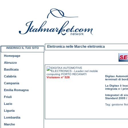
Elettronica nelle Marche elettronica
INSERISCI IL TUO SITO
Homepage
Abruzzo
Basilicata
Calabria
Digitax Automoti
Visitatore n° 528
terminali di bor
Campania
La Digitax è le
integrata e i pri
Emilia Romagna
Integratori di s
Friuli
Standard 2009 
Lazio
Tag:
gestione flo
Liguria
Lombardia
Marche