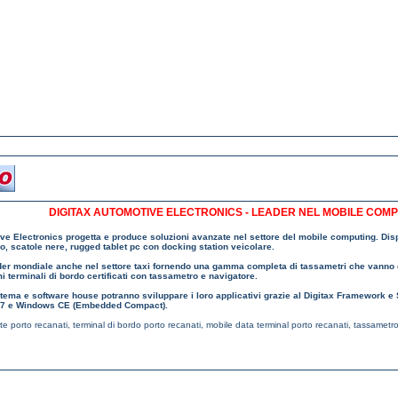
DIGITAX AUTOMOTIVE ELECTRONICS - LEADER NEL MOBILE COM
ve Electronics progetta e produce soluzioni avanzate nel settore del mobile computing. Dis
do, scatole nere, rugged tablet pc con docking station veicolare.
ader mondiale anche nel settore taxi fornendo una gamma completa di tassametri che vanno
mi terminali di bordo certificati con tassametro e navigatore.
istema e software house potranno sviluppare i loro applicativi grazie al Digitax Framework
/ 7 e Windows CE (Embedded Compact).
tte porto recanati
,
terminal di bordo porto recanati
,
mobile data terminal porto recanati
,
tassametro