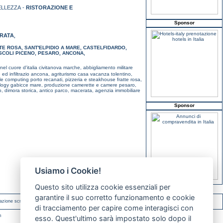
ELLEZZA -
RISTORAZIONE E
Sponsor
RATA
,
TE ROSA
,
SANT'ELPIDIO A MARE
,
CASTELFIDARDO
,
SCOLI PICENO
,
PESARO
,
ANCONA
,
 nel cuore d'italia civitanova marche,
abbigliamento militare
e ed infiltrazio ancona,
agriturismo casa vacanza tolentino,
le computing porto recanati,
pizzeria e steakhouse fratte rosa,
ology gabicce mare,
produzione camerette e camere pesaro,
o,
dimora storica, antico parco, macerata,
agenzia immobiliare
Sponsor
Usiamo i Cookie!
Questo sito utilizza cookie essenziali per
garantire il suo corretto funzionamento e cookie
azione scritta.
di tracciamento per capire come interagisci con
m
esso. Quest'ultimo sarà impostato solo dopo il