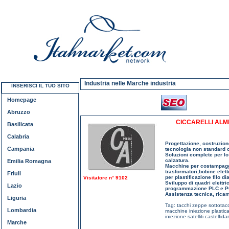
Industria nelle Marche industria
INSERISCI IL TUO SITO
Homepage
Abruzzo
CICCARELLI ALM
Basilicata
Calabria
Progettazione, costruzio
Campania
tecnologia non standard
Soluzioni complete per lo
calzatura.
Emilia Romagna
Macchine per
costampagg
trasformatori
,
bobine elett
Friuli
per
plastificazione filo d
Visitatore n° 9102
Sviluppo di quadri elettr
Lazio
programmazione PLC e PC 
Assistenza tecnica, ricam
Liguria
Tag:
tacchi zeppe sottotac
Lombardia
macchine iniezione plastic
iniezione satelliti castelfi
Marche