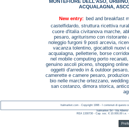
MONTEFIORE DELL'ASO
,
URBINO
ACQUALAGNA
,
ASCO
New entry:
bed and breakfast m
castelfidardo,
struttura ricettiva rur
cuore d'italia civitanova marche,
ab
pesaro,
agriturismo con ristorante
noleggio furgoni 9 posti arcevia,
ricer
vacanza tolentino,
giocattoli nuovi
acqualagna,
pelletterie, borse corrido
nel mobile computing porto recanati
genuino ascoli piceno,
shopping online
oggetti d'arredo in & outdoor pesaro
camerette e camere pesaro,
produzion
bio nelle marche ortezzano,
wedding
san costanzo,
dimora storica, antic
ag
Italmarket.com - Copyright 1996 - I contenuti di questo si
Italmarket Srl - Via Albert
REA 1330730 - Cap. soc. € 10.000,00 i.e. -
Pref