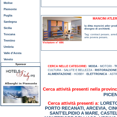
Molise
Piemonte
Puglia
MANCINI ATLE
Sardegna
la ditta mancini atler pr
Sicilia
disegno di architetti.
Toscana
Tag:
contract pesaro
,
arre
arte povera pesaro
,
Trentino
Visitatore n° 486
Umbria
Valle d'Aosta
Veneto
Sponsor
CERCA NELLE CATEGORIE:
MODA
- MOTORI -
T
CULTURA - SALUTE E BELLEZZA -
RISTORAZIONE
ALIMENTAZIONE
- HOBBY -
ELETTRONICA
- AST
Cerca attività presenti nella provinc
PICE
Cerca attività presenti a:
LORET
PORTO RECANATI
,
ARCEVIA
,
CIN
SANT'ELPIDIO A MARE
,
CASTE