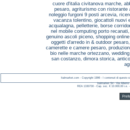
cuore d'italia civitanova marche,
ab
pesaro,
agriturismo con ristorante
noleggio furgoni 9 posti arcevia,
ricer
vacanza tolentino,
giocattoli nuovi
acqualagna,
pelletterie, borse corrido
nel mobile computing porto recanati
genuino ascoli piceno,
shopping online
oggetti d'arredo in & outdoor pesaro
camerette e camere pesaro,
produzion
bio nelle marche ortezzano,
wedding
san costanzo,
dimora storica, antic
ag
Italmarket.com - Copyright 1996 - I contenuti di questo si
Italmarket Srl - Via Albert
REA 1330730 - Cap. soc. € 10.000,00 i.e. -
Pref