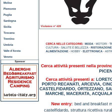
Molise
Piemonte
Puglia
Sardegna
Visitatore n° 428
Sicilia
Toscana
Trentino
CERCA NELLE CATEGORIE:
MODA
- MOTORI -
T
Umbria
CULTURA - SALUTE E BELLEZZA -
RISTORAZIONE
Valle d'Aosta
ALIMENTAZIONE
- HOBBY -
ELETTRONICA
- AST
Veneto
Sponsor
Cerca attività presenti nella provinc
PICE
Cerca attività presenti a:
LORET
PORTO RECANATI
,
ARCEVIA
,
CIN
CASTELFIDARDO
,
ORTEZZANO
,
SA
MARCHE
,
MACERATA
,
ACQUAL
New entry:
bed and breakfast m
castelfidardo,
struttura ricettiva rur