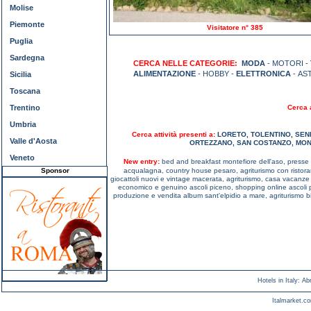
Molise
Piemonte
Visitatore n° 385
Puglia
Sardegna
CERCA NELLE CATEGORIE:
MODA
- MOTORI -
ALIMENTAZIONE
- HOBBY -
ELETTRONICA
- AS
Sicilia
Toscana
Trentino
Cerca a
Umbria
Cerca attività presenti a:
LORETO
,
TOLENTINO
,
SEN
Valle d'Aosta
ORTEZZANO
,
SAN COSTANZO
,
MON
Veneto
New entry:
bed and breakfast montefiore dell'aso,
presse 
Sponsor
acqualagna,
country house pesaro,
agriturismo con risto
giocattoli nuovi e vintage macerata,
agriturismo, casa vacanz
economico e genuino ascoli piceno,
shopping online ascoli
produzione e vendita album sant'elpidio a mare,
agriturismo 
Hotels in Italy
:
Ab
Italmarket.co