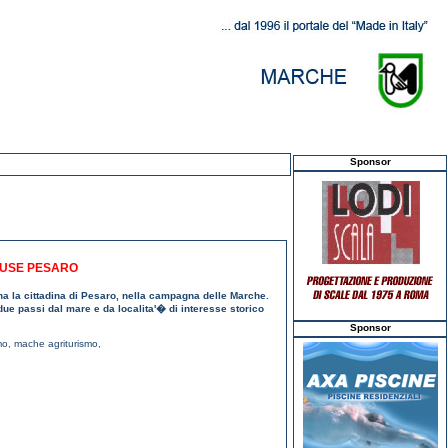
Sponsor
OUSE PESARO
mina la cittadina di Pesaro, nella campagna delle Marche.
 due passi dal mare e da localita'� di interesse storico
Sponsor
mo
,
mache agriturismo
,