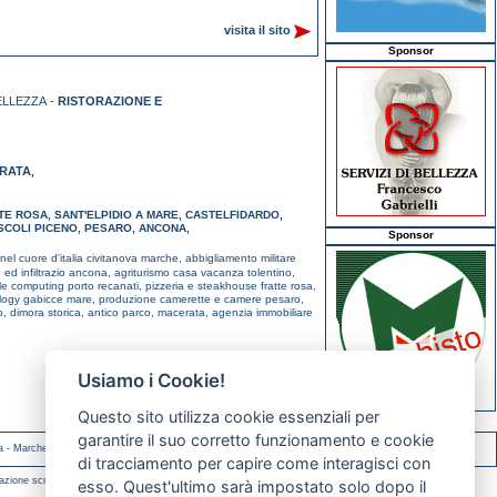
visita il sito
Sponsor
ELLEZZA -
RISTORAZIONE E
RATA
,
TE ROSA
,
SANT'ELPIDIO A MARE
,
CASTELFIDARDO
,
SCOLI PICENO
,
PESARO
,
ANCONA
,
Sponsor
nel cuore d'italia civitanova marche,
abbigliamento militare
e ed infiltrazio ancona,
agriturismo casa vacanza tolentino,
le computing porto recanati,
pizzeria e steakhouse fratte rosa,
ology gabicce mare,
produzione camerette e camere pesaro,
o,
dimora storica, antico parco, macerata,
agenzia immobiliare
Usiamo i Cookie!
Questo sito utilizza cookie essenziali per
garantire il suo corretto funzionamento e cookie
a
-
Marche
-
Molise
di tracciamento per capire come interagisci con
azione scritta.
esso. Quest'ultimo sarà impostato solo dopo il