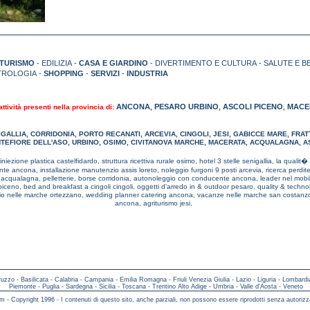
TURISMO
- EDILIZIA -
CASA E GIARDINO
- DIVERTIMENTO E CULTURA - SALUTE E B
TROLOGIA -
SHOPPING
-
SERVIZI
-
INDUSTRIA
ANCONA
PESARO URBINO
ASCOLI PICENO
MACE
ttività presenti nella provincia di:
,
,
,
IGALLIA
,
CORRIDONIA
,
PORTO RECANATI
,
ARCEVIA
,
CINGOLI
,
JESI
,
GABICCE MARE
,
FRAT
TEFIORE DELL'ASO
,
URBINO
,
OSIMO
,
CIVITANOVA MARCHE
,
MACERATA
,
ACQUALAGNA
,
A
iniezione plastica castelfidardo,
struttura ricettiva rurale osimo,
hotel 3 stelle senigallia,
la qualit� 
rante ancona,
installazione manutenzio assis loreto,
noleggio furgoni 9 posti arcevia,
ricerca perdit
e acqualagna,
pelletterie, borse corridonia,
autonoleggio con conducente ancona,
leader nel mobi
 piceno,
bed and breakfast a cingoli cingoli,
oggetti d'arredo in & outdoor pesaro,
quality & techn
bio nelle marche ortezzano,
wedding planner catering ancona,
vacanze nelle marche san costanz
ancona,
agriturismo jesi,
ruzzo
-
Basilicata
-
Calabria
-
Campania
-
Emilia Romagna
-
Friuli Venezia Giulia
-
Lazio
-
Liguria
-
Lombardi
Piemonte
-
Puglia
-
Sardegna
-
Sicilia
-
Toscana
-
Trentino Alto Adige
-
Umbria
-
Valle d'Aosta
-
Veneto
m - Copyright 1996 - I contenuti di questo sito, anche parziali, non possono essere riprodotti senza autorizz