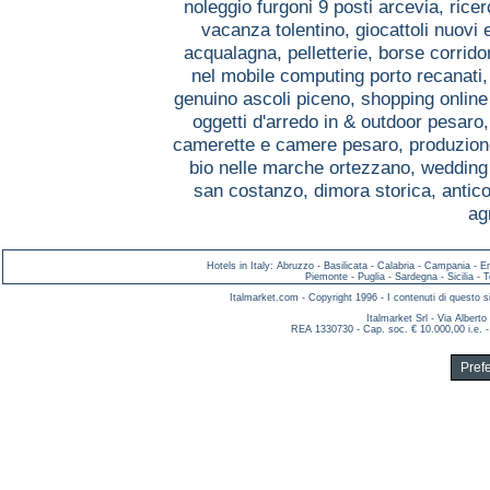
noleggio furgoni 9 posti arcevia,
ricer
vacanza tolentino,
giocattoli nuovi
acqualagna,
pelletterie, borse corrido
nel mobile computing porto recanati
genuino ascoli piceno,
shopping online
oggetti d'arredo in & outdoor pesaro
camerette e camere pesaro,
produzion
bio nelle marche ortezzano,
wedding
san costanzo,
dimora storica, antic
ag
Hotels in Italy
:
Abruzzo
-
Basilicata
-
Calabria
-
Campania
-
E
Piemonte
-
Puglia
-
Sardegna
-
Sicilia
-
T
Italmarket.com - Copyright 1996 - I contenuti di questo si
Italmarket Srl - Via Albert
REA 1330730 - Cap. soc. € 10.000,00 i.e. -
Pref