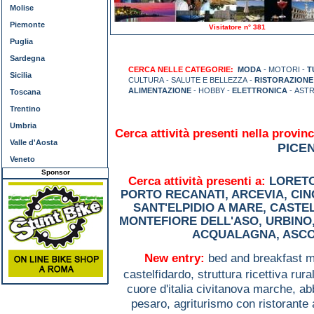
Molise
Piemonte
Visitatore n° 381
Puglia
Sardegna
CERCA NELLE CATEGORIE:
MODA
- MOTORI -
T
Sicilia
CULTURA - SALUTE E BELLEZZA -
RISTORAZIONE
ALIMENTAZIONE
- HOBBY -
ELETTRONICA
- AST
Toscana
Trentino
Umbria
Cerca attività presenti nella provinc
Valle d'Aosta
PICE
Veneto
Sponsor
Cerca attività presenti a:
LORET
PORTO RECANATI
,
ARCEVIA
,
CIN
SANT'ELPIDIO A MARE
,
CASTE
MONTEFIORE DELL'ASO
,
URBINO
ACQUALAGNA
,
ASCO
New entry:
bed and breakfast m
castelfidardo,
struttura ricettiva rur
cuore d'italia civitanova marche,
ab
pesaro,
agriturismo con ristorante