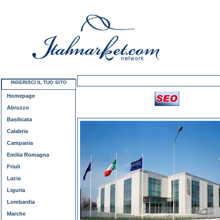
INSERISCI IL TUO SITO
Homepage
Abruzzo
Basilicata
Calabria
Campania
Emilia Romagna
Friuli
Lazio
Liguria
Lombardia
Marche