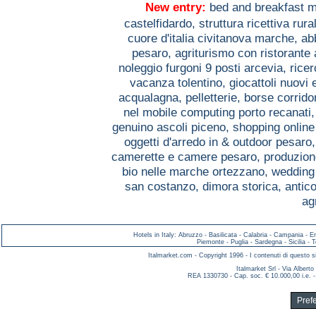
New entry:
bed and breakfast m
castelfidardo,
struttura ricettiva rur
cuore d'italia civitanova marche,
ab
pesaro,
agriturismo con ristorante
noleggio furgoni 9 posti arcevia,
ricer
vacanza tolentino,
giocattoli nuovi
acqualagna,
pelletterie, borse corrido
nel mobile computing porto recanati
genuino ascoli piceno,
shopping online
oggetti d'arredo in & outdoor pesaro
camerette e camere pesaro,
produzion
bio nelle marche ortezzano,
wedding
san costanzo,
dimora storica, antic
ag
Hotels in Italy
:
Abruzzo
-
Basilicata
-
Calabria
-
Campania
-
E
Piemonte
-
Puglia
-
Sardegna
-
Sicilia
-
T
Italmarket.com - Copyright 1996 - I contenuti di questo si
Italmarket Srl - Via Albert
REA 1330730 - Cap. soc. € 10.000,00 i.e. -
Pref