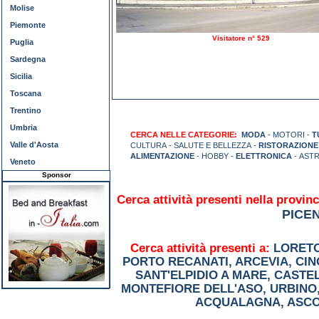
Molise
Piemonte
Visitatore n° 529
Puglia
Sardegna
Sicilia
Toscana
Trentino
Umbria
CERCA NELLE CATEGORIE:
MODA
- MOTORI -
T
Valle d'Aosta
CULTURA - SALUTE E BELLEZZA -
RISTORAZIONE
ALIMENTAZIONE
- HOBBY -
ELETTRONICA
- AST
Veneto
Sponsor
Cerca attività presenti nella provinc
PICE
Cerca attività presenti a:
LORET
PORTO RECANATI
,
ARCEVIA
,
CIN
SANT'ELPIDIO A MARE
,
CASTE
MONTEFIORE DELL'ASO
,
URBINO
ACQUALAGNA
,
ASCO