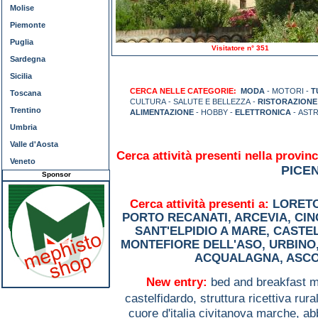
Molise
Piemonte
Puglia
Visitatore n° 351
Sardegna
Sicilia
CERCA NELLE CATEGORIE:
MODA
- MOTORI -
T
Toscana
CULTURA - SALUTE E BELLEZZA -
RISTORAZIONE
Trentino
ALIMENTAZIONE
- HOBBY -
ELETTRONICA
- AST
Umbria
Valle d'Aosta
Cerca attività presenti nella provinc
Veneto
PICE
Sponsor
Cerca attività presenti a:
LORET
PORTO RECANATI
,
ARCEVIA
,
CIN
SANT'ELPIDIO A MARE
,
CASTE
MONTEFIORE DELL'ASO
,
URBINO
ACQUALAGNA
,
ASCO
New entry:
bed and breakfast m
castelfidardo,
struttura ricettiva rur
cuore d'italia civitanova marche,
ab