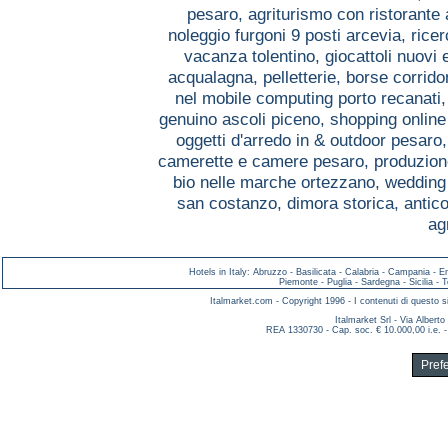
pesaro,
agriturismo con ristorante
noleggio furgoni 9 posti arcevia,
ricer
vacanza tolentino,
giocattoli nuovi
acqualagna,
pelletterie, borse corrido
nel mobile computing porto recanati
genuino ascoli piceno,
shopping online
oggetti d'arredo in & outdoor pesaro
camerette e camere pesaro,
produzion
bio nelle marche ortezzano,
wedding
san costanzo,
dimora storica, antic
ag
Hotels in Italy
:
Abruzzo
-
Basilicata
-
Calabria
-
Campania
-
E
Piemonte
-
Puglia
-
Sardegna
-
Sicilia
-
T
Italmarket.com - Copyright 1996 - I contenuti di questo si
Italmarket Srl - Via Albert
REA 1330730 - Cap. soc. € 10.000,00 i.e. -
Pref